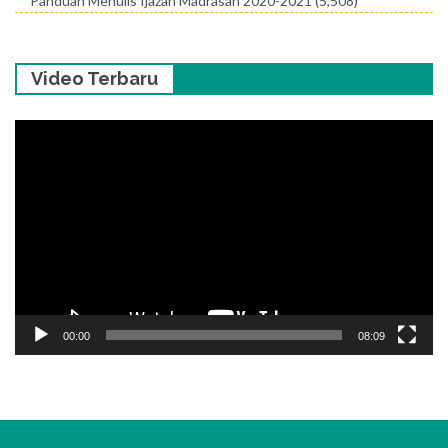
Panduan Menulis Ijazah Madrasah 2020-2021
(5,508)
Video Terbaru
Pemutar
Video
00:00
08:09