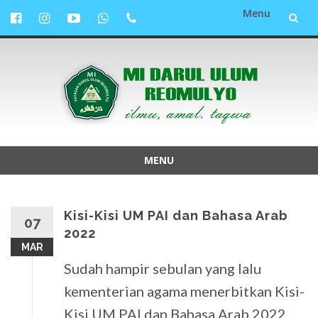
Menu
Lompat
ke
konten
MENU
Lompat
ke
konten
Kisi-Kisi UM PAI dan Bahasa Arab
07
2022
MAR
Sudah hampir sebulan yang lalu
kementerian agama menerbitkan Kisi-
Kisi UM PAI dan Bahasa Arab 2022.