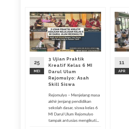
empur
UR
a Al-
2025 –
3 Ujian Praktik
hkan
25
11
Kreatif Kelas 6 MI
MEI
Darul Ulum
APR
as
Rejomulyo: Asah
n
Skill Siswa
Rejomulyo – Menjelang masa
gkapnya
akhir jenjang pendidikan
sekolah dasar, siswa kelas 6
MI Darul Ulum Rejomulyo
tampak antusias mengikuti...