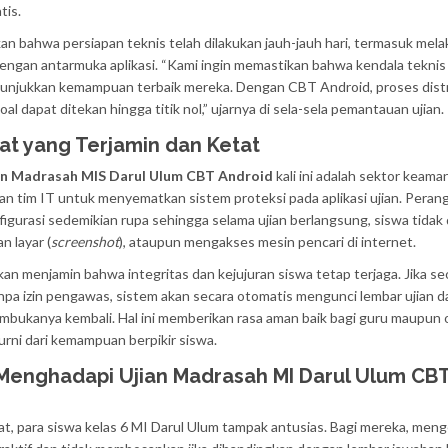
tis.
 bahwa persiapan teknis telah dilakukan jauh-jauh hari, termasuk mel
dengan antarmuka aplikasi. “Kami ingin memastikan bahwa kendala teknis
unjukkan kemampuan terbaik mereka. Dengan CBT Android, proses distr
al dapat ditekan hingga titik nol,” ujarnya di sela-sela pemantauan ujian.
t yang Terjamin dan Ketat
an Madrasah MIS Darul Ulum CBT Android
kali ini adalah sektor keama
an tim IT untuk menyematkan sistem proteksi pada aplikasi ujian. Peran
igurasi sedemikian rupa sehingga selama ujian berlangsung, siswa tidak
n layar (
screenshot
), ataupun mengakses mesin pencari di internet.
n menjamin bahwa integritas dan kejujuran siswa tetap terjaga. Jika s
tanpa izin pengawas, sistem akan secara otomatis mengunci lembar ujian d
ukanya kembali. Hal ini memberikan rasa aman baik bagi guru maupun 
urni dari kemampuan berpikir siswa.
 Menghadapi Ujian Madrasah MI Darul Ulum CB
at, para siswa kelas 6 MI Darul Ulum tampak antusias. Bagi mereka, meng