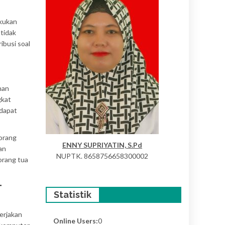
akukan
 tidak
ibusi soal
nan
gkat
 dapat
eorang
ENNY SUPRIYATIN, S.Pd
an
NUPTK. 8658756658300002
orang tua
T
Statistik
erjakan
Online Users:
0