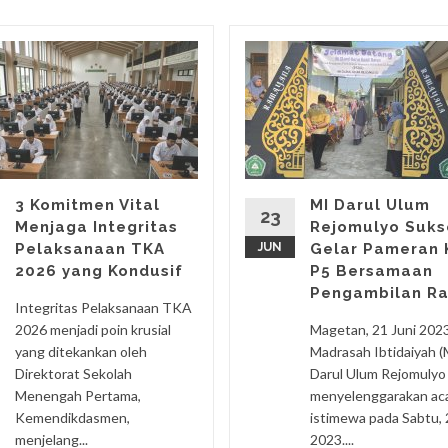
3 Komitmen Vital
MI Darul Ulum
23
Menjaga Integritas
Rejomulyo Suks
Pelaksanaan TKA
JUN
Gelar Pameran 
2026 yang Kondusif
P5 Bersamaan
Pengambilan R
Integritas Pelaksanaan TKA
2026 menjadi poin krusial
Magetan, 21 Juni 202
yang ditekankan oleh
Madrasah Ibtidaiyah (
Direktorat Sekolah
Darul Ulum Rejomulyo
Menengah Pertama,
menyelenggarakan ac
Kemendikdasmen,
istimewa pada Sabtu, 
menjelang...
2023....