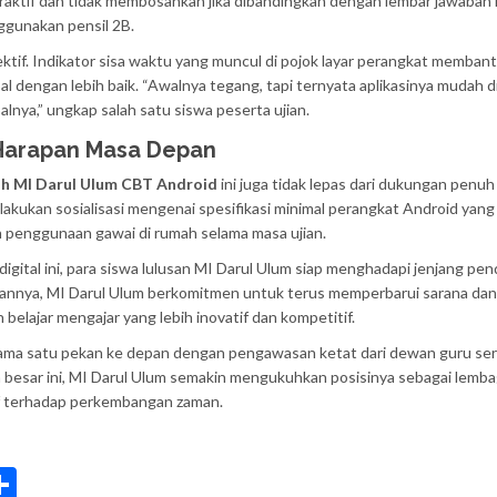
nteraktif dan tidak membosankan jika dibandingkan dengan lembar jawaba
nggunakan pensil 2B.
ktif. Indikator sisa waktu yang muncul di pojok layar perangkat memban
 dengan lebih baik. “Awalnya tegang, tapi ternyata aplikasinya mudah 
soalnya,” ungkap salah satu siswa peserta ujian.
Harapan Masa Depan
h MI Darul Ulum CBT Android
ini juga tidak lepas dari dukungan penuh 
lakukan sosialisasi mengenai spesifikasi minimal perangkat Android yang
penggunaan gawai di rumah selama masa ujian.
 digital ini, para siswa lulusan MI Darul Ulum siap menghadapi jenjang pen
edepannya, MI Darul Ulum berkomitmen untuk terus memperbarui sarana dan
belajar mengajar yang lebih inovatif dan kompetitif.
elama satu pekan ke depan dengan pengawasan ketat dari dewan guru ser
h besar ini, MI Darul Ulum semakin mengukuhkan posisinya sebagai lemb
if terhadap perkembangan zaman.
rint
Share