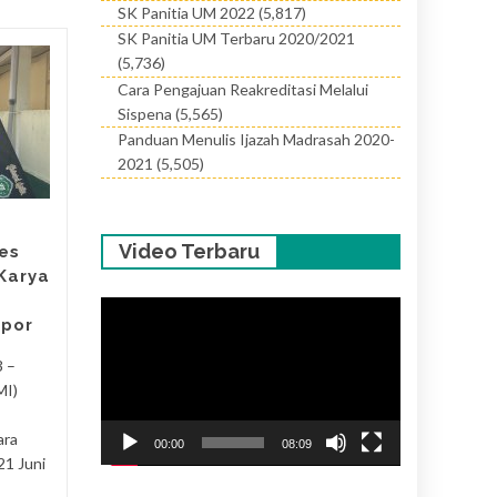
SK Panitia UM 2022
(5,817)
SK Panitia UM Terbaru 2020/2021
(5,736)
Seluruh Siswa MI
20
17
Cara Pengajuan Reakreditasi Melalui
Darul Ulum Ikuti
Sispena
(5,565)
JUN
Manasik Haji :
JUN
Panduan Menulis Ijazah Madrasah 2020-
Tanamkan Nilai
2021
(5,505)
Agama Sejak Dini
Magetan, 20 Juni 2025 –
Suasana khidmat namun ceria
Video Terbaru
es
memenuhi halaman Yayasan
Karya
Darul Ulum Rejomulyo pagi
Pemutar
ini. Seluruh siswa-siswi dari...
apor
Video
Berita
Baca Selengkapnya
3 –
Berit
MI)
ara
00:00
08:09
21 Juni