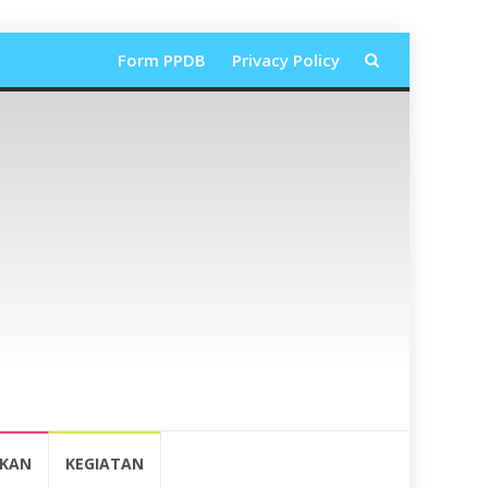
Lompat
Form PPDB
Privacy Policy
ke
konten
IKAN
KEGIATAN