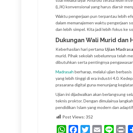
soal melalui layar Android terasa lebih i
(LJK) konvensional yang harus diarsir me
Waktu pengerjaan pun terpantau lebih efe
dalam memanajemen waktu pengerjaan soal
dan lebih simpel. Kita jadi lebih fokus ke 
Dukungan Wali Murid dan 
Keberhasilan hari pertama
Ujian Madrasa
murid. Pihak sekolah sebelumnya telah me
dibutuhkan serta pentingnya pengawasan 
Madrasah
berharap, melalui ujian berbasis
yang lebih tinggi di era industri 4.0. K
prasarana digital guna menunjang kegiatan 
Ujian ini dijadwalkan akan berlangsung s
teknis proktor. Dengan dimulainya langka
pendidikan Islam yang modern dan adapt
Post Views:
352
WhatsApp
Facebook
Twitter
Email
Line
P