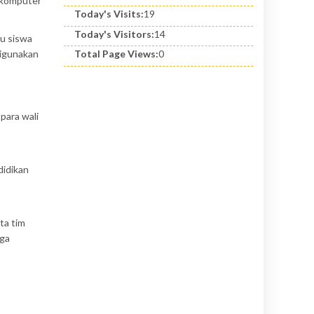
n komputer
Today's Visits:
19
Today's Visitors:
14
tu siswa
digunakan
Total Page Views:
0
para wali
didikan
ta tim
aga