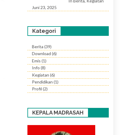
In Berita, Kegiatan
Juni 23, 2025
Kategori
Berita
(39)
Download
(6)
Emis
(1)
Info
(8)
Kegiatan
(6)
Pendidikan
(1)
Profil
(2)
KEPALA MADRASAH