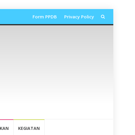
Lompat
Form PPDB
Privacy Policy
ke
konten
IKAN
KEGIATAN