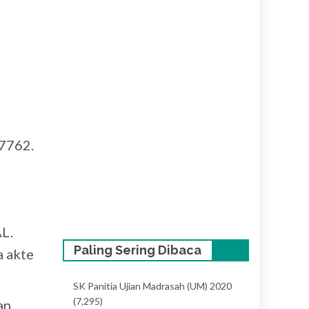
17762.
L.
Paling Sering Dibaca
a akte
SK Panitia Ujian Madrasah (UM) 2020
(7,295)
an