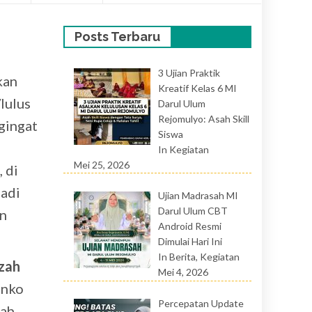
Posts Terbaru
3 Ujian Praktik
kan
Kreatif Kelas 6 MI
lulus
Darul Ulum
Rejomulyo: Asah Skill
gingat
Siswa
In Kegiatan
Mei 25, 2026
 di
jadi
Ujian Madrasah MI
Darul Ulum CBT
n
Android Resmi
Dimulai Hari Ini
In Berita, Kegiatan
azah
Mei 4, 2026
anko
Percepatan Update
sah