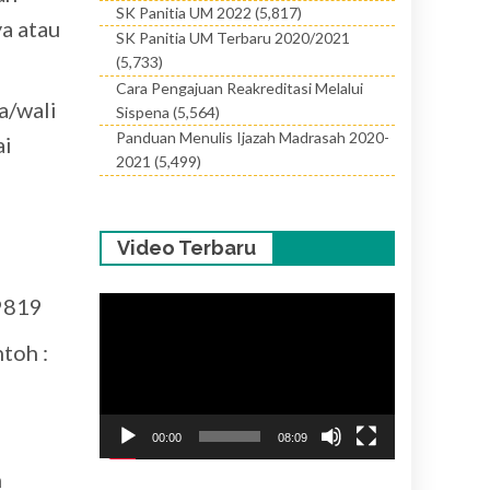
SK Panitia UM 2022
(5,817)
ya atau
SK Panitia UM Terbaru 2020/2021
(5,733)
Cara Pengajuan Reakreditasi Melalui
a/wali
Sispena
(5,564)
Panduan Menulis Ijazah Madrasah 2020-
ai
2021
(5,499)
Video Terbaru
 9819
Pemutar
Video
toh :
00:00
08:09
n