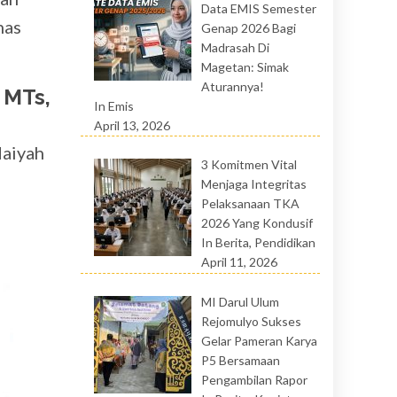
Data EMIS Semester
has
Genap 2026 Bagi
Madrasah Di
Magetan: Simak
Aturannya!
 MTs,
In Emis
April 13, 2026
daiyah
3 Komitmen Vital
Menjaga Integritas
Pelaksanaan TKA
2026 Yang Kondusif
In Berita, Pendidikan
April 11, 2026
MI Darul Ulum
Rejomulyo Sukses
Gelar Pameran Karya
P5 Bersamaan
Pengambilan Rapor