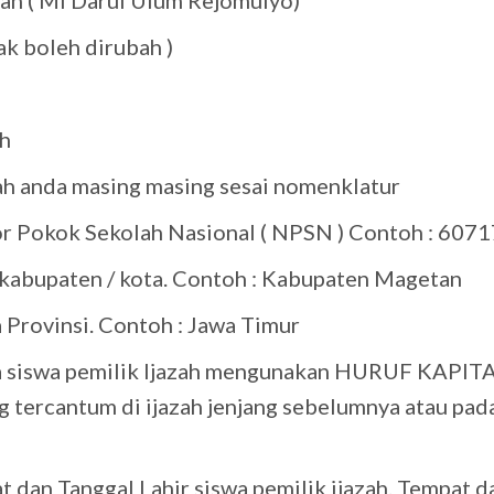
sah ( MI Darul Ulum Rejomulyo)
iak boleh dirubah )
ah
ah anda masing masing sesai nomenklatur
r Pokok Sekolah Nasional ( NPSN ) Contoh : 607
 kabupaten / kota. Contoh : Kabupaten Magetan
 Provinsi. Contoh : Jawa Timur
a siswa pemilik Ijazah mengunakan HURUF KAPITA
 tercantum di ijazah jenjang sebelumnya atau pad
t dan Tanggal Lahir siswa pemilik ijazah. Tempat d