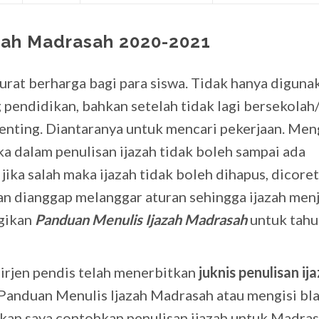
zah Madrasah 2020-2021
surat berharga bagi para siswa. Tidak hanya diguna
pendidikan, bahkan setelah tidak lagi bersekolah/
penting. Diantaranya untuk mencari pekerjaan. Men
ka dalam penulisan ijazah tidak boleh sampai ada
jika salah maka ijazah tidak boleh dihapus, dicoret,
kan dianggap melanggar aturan sehingga ijazah men
agikan
Panduan Menulis Ijazah Madrasah
untuk tahu
rjen pendis telah menerbitkan
juknis penulisan ij
 Panduan Menulis Ijazah Madrasah atau mengisi bl
 akan saya contohkan penulisan ijazah untuk Madra