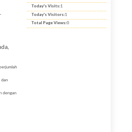
Today's Visits:
1
.
Today's Visitors:
1
Total Page Views:
0
nda,
 berjumlah
a dan
an dengan