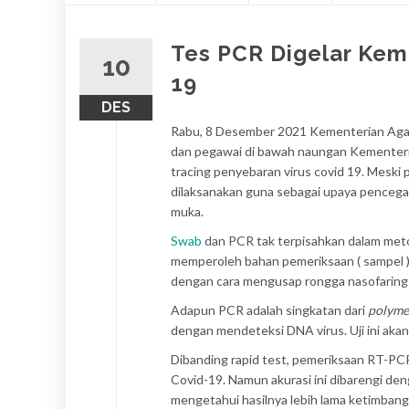
konten
Tes PCR Digelar Kem
10
19
DES
Rabu, 8 Desember 2021 Kementerian Aga
dan pegawai di bawah naungan Kementeri
tracing penyebaran virus covid 19. Meski
dilaksanakan guna sebagai upaya pencegah
muka.
Swab
dan PCR tak terpisahkan dalam met
memperoleh bahan pemeriksaan ( sampel ).
dengan cara mengusap rongga nasofarings
Adapun PCR adalah singkatan dari
polyme
dengan mendeteksi DNA virus. Uji ini akan
Dibanding rapid test, pemeriksaan RT-PC
Covid-19. Namun akurasi ini dibarengi deng
mengetahui hasilnya lebih lama ketimbang 