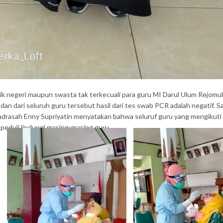
aik negeri maupun swasta tak terkecuali para guru MI Darul Ulum Rejomul
an dari seluruh guru tersebut hasil dari tes swab PCR adalah negatif. S
 madrasah Enny Supriyatin menyatakan bahwa seluruf guru yang mengikuti
 peduli lindungi masing-masing guru.