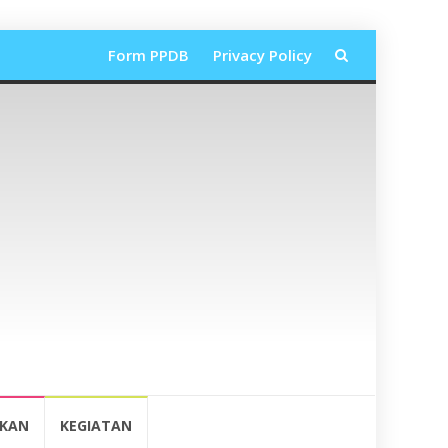
Lompat
Form PPDB
Privacy Policy
ke
konten
IKAN
KEGIATAN