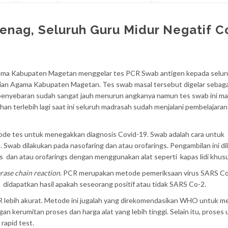
enag, Seluruh Guru Midur Negatif C
ma Kabupaten Magetan menggelar tes PCR Swab antigen kepada selur
an Agama Kabupaten Magetan. Tes swab masal tersebut digelar sebaga
 penyebaran sudah sangat jauh menurun angkanya namun tes swab ini ma
an terlebih lagi saat ini seluruh madrasah sudah menjalani pembelajaran
ode tes untuk menegakkan diagnosis Covid-19. Swab adalah cara untuk
 Swab dilakukan pada nasofaring dan atau orofarings. Pengambilan ini di
 dan atau orofarings dengan menggunakan alat seperti kapas lidi khusu
rase chain reaction
. PCR merupakan metode pemeriksaan virus SARS C
 didapatkan hasil apakah seseorang positif atau tidak SARS Co-2.
R lebih akurat. Metode ini jugalah yang direkomendasikan WHO untuk m
an kerumitan proses dan harga alat yang lebih tinggi. Selain itu, proses
rapid test.