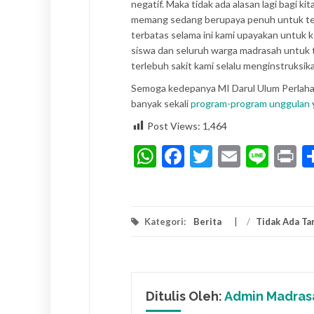
negatif. Maka tidak ada alasan lagi bagi k
memang sedang berupaya penuh untuk ter
terbatas selama ini kami upayakan untuk 
siswa dan seluruh warga madrasah untuk 
terlebuh sakit kami selalu menginstruksika
Semoga kedepanya MI Darul Ulum Perlahan
banyak sekali
program-program unggulan
Post Views:
1,464
WhatsApp
Facebook
Twitter
Email
Line
P
Kategori:
Berita
/
Tidak Ada T
Ditulis Oleh:
Admin Madras