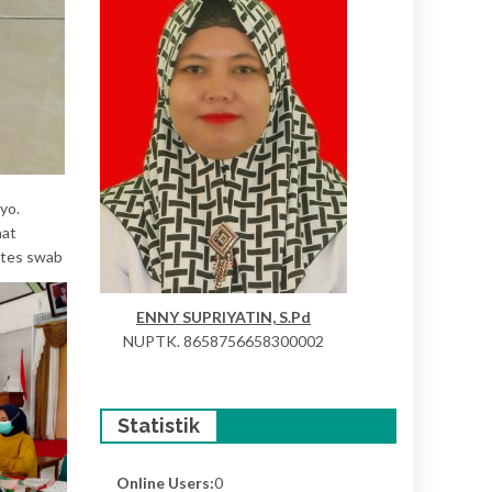
yo.
aat
 tes swab
ENNY SUPRIYATIN, S.Pd
NUPTK. 8658756658300002
Statistik
Online Users:
0