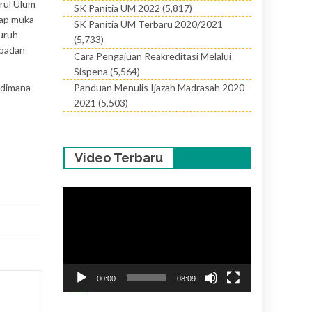
arul Ulum
SK Panitia UM 2022
(5,817)
tap muka
SK Panitia UM Terbaru 2020/2021
luruh
(5,733)
 badan
Cara Pengajuan Reakreditasi Melalui
Sispena
(5,564)
 dimana
Panduan Menulis Ijazah Madrasah 2020-
2021
(5,503)
Video Terbaru
Pemutar
Video
00:00
08:09