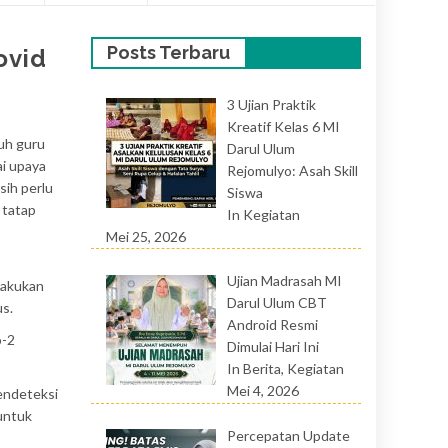
Posts Terbaru
ovid
3 Ujian Praktik
Kreatif Kelas 6 MI
uh guru
Darul Ulum
i upaya
Rejomulyo: Asah Skill
sih perlu
Siswa
 tatap
In Kegiatan
Mei 25, 2026
Ujian Madrasah MI
lakukan
Darul Ulum CBT
s.
Android Resmi
o-2
Dimulai Hari Ini
In Berita, Kegiatan
Mei 4, 2026
endeteksi
 untuk
Percepatan Update