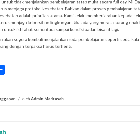
ita untuk tidak menjalankan pembelajaran tatap muka secara full day. MI D
us menjaga protokol kesehatan. Bahkan dalam proses pembalajaran ta
kesehatan adalah prioritas utama. Kami selalu memberi arahan kepada se
terus menjaga kebersihan lingkungan. Jika ada yang merasa kurang enak
n untuk istirahat sementara sampai kondisi badan bisa fit lagi.
 akan segera kembali menjalankan roda pembelajaran seperti sedia kala
yang dengan terpaksa harus terhenti.
rint
Share
anggapan
/
oleh
Admin Madrasah
ah