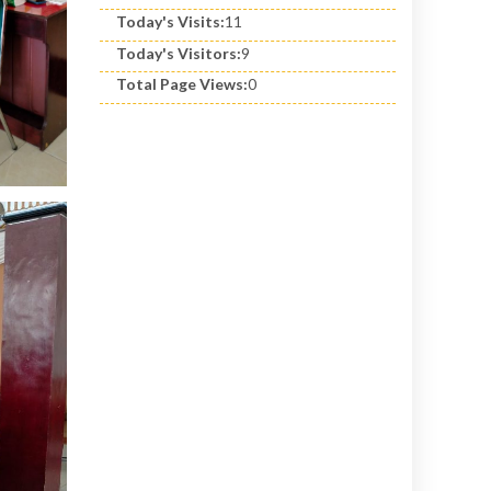
Today's Visits:
11
Today's Visitors:
9
Total Page Views:
0