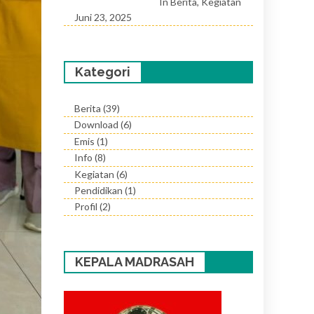
In Berita, Kegiatan
Juni 23, 2025
Kategori
Berita
(39)
Download
(6)
Emis
(1)
Info
(8)
Kegiatan
(6)
Pendidikan
(1)
Profil
(2)
KEPALA MADRASAH