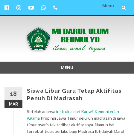
Menu
Lompat
ke
konten
MENU
Lompat
ke
konten
Siswa Libur Guru Tetap Aktifitas
18
Penuh Di Madrasah
MAR
Setelah adanya
instruksi dari Kanwil Kementerian
Agama
Propinsi Jawa Timur seluruh madrasah di jawa
timur nyaris tak terlihat aktifitasnya. Namun hal
tersebut tidak berlaku bagi Madrasa Ibtidaiyah Darul