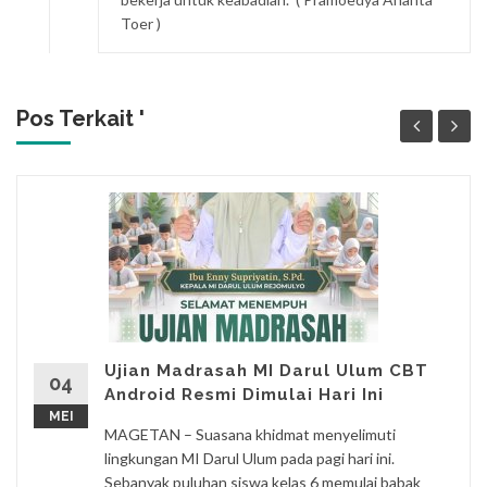
Toer )
Pos Terkait '
Ujian Madrasah MI Darul Ulum CBT
04
Android Resmi Dimulai Hari Ini
MEI
MAGETAN – Suasana khidmat menyelimuti
lingkungan MI Darul Ulum pada pagi hari ini.
Sebanyak puluhan siswa kelas 6 memulai babak