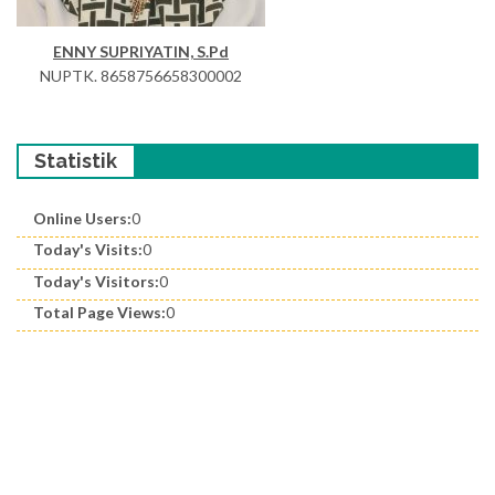
ENNY SUPRIYATIN, S.Pd
NUPTK. 8658756658300002
Statistik
Online Users:
0
Today's Visits:
0
Today's Visitors:
0
Total Page Views:
0