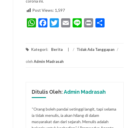
corona ini.
Post Views:
1,597
WhatsApp
Facebook
Twitter
Email
Line
Print
Share
Kategori:
Berita
/
Tidak Ada Tanggapan
/
oleh
Admin Madrasah
Ditulis Oleh:
Admin Madrasah
“Orang boleh pandai setinggi langit, tapi selama
ia tidak menulis, ia akan hilang di dalam
masyarakat dan dari sejarah. Menulis adalah
bekerja untuk keabadian.” ( Pramoedya Ananta